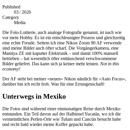
Published
03 ⁄ 2026
Category
Media
Die Foto-Lottierie, auch analoge Fotografie genannt, ist nach wie
vor mein Hobby. Es ist ein entschleunigter Prozess und gleichzeitig
eine echte Freude. Seitem ich eine Nikon Zoom 90 AF verwende
sind meine Bilder auch öfter scharf. Die Vorgängerkamera, eine
Mamiya ZE mit kaputter Elektronik – und damit 100% manuell
betrieben – hat wesentlich öfter enttäuschend verschwommene
Bilder geliefert. Das kann sich ja keiner mehr leisten.
Not in this
economy!
Der AF steht bei meiner »neuen« Nikon nämlich für »Auto Focus«,
darüber bin ich recht froh. Was für eine Errungenschaft!
Unterwegs in Mexiko
Die Fotos sind während einer einmonatigen Reise durch Mexiko
entstanden. Ein Teil davon auf der Halbinsel Yucatán, wo ich die
vermeintlichen Perlen-Orte wie Tulum und Cancún besucht habe
und recht bald wieder meine Koffer gepackt habe.