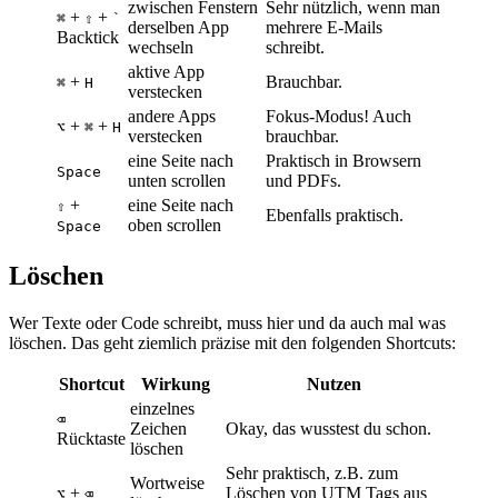
zwischen Fenstern
Sehr nützlich, wenn man
+
+
⌘
⇧
`
derselben App
mehrere E-Mails
Backtick
wechseln
schreibt.
aktive App
+
Brauchbar.
⌘
H
verstecken
andere Apps
Fokus-Modus! Auch
+
+
⌥
⌘
H
verstecken
brauchbar.
eine Seite nach
Praktisch in Browsern
Space
unten scrollen
und PDFs.
+
eine Seite nach
⇧
Ebenfalls praktisch.
oben scrollen
Space
Löschen
Wer Texte oder Code schreibt, muss hier und da auch mal was
löschen. Das geht ziemlich präzise mit den folgenden Shortcuts:
Shortcut
Wirkung
Nutzen
einzelnes
⌫
Zeichen
Okay, das wusstest du schon.
Rücktaste
löschen
Sehr praktisch, z.B. zum
Wortweise
+
Löschen von UTM Tags aus
⌥
⌫