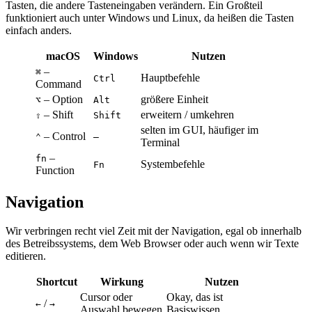
Tasten, die andere Tasteneingaben verändern. Ein Großteil
funktioniert auch unter Windows und Linux, da heißen die Tasten
einfach anders.
macOS
Windows
Nutzen
–
⌘
Hauptbefehle
Ctrl
Command
– Option
größere Einheit
⌥
Alt
– Shift
erweitern / umkehren
⇧
Shift
selten im GUI, häufiger im
– Control
⌃
–
Terminal
–
fn
Systembefehle
Fn
Function
Navigation
Wir verbringen recht viel Zeit mit der Navigation, egal ob innerhalb
des Betreibssystems, dem Web Browser oder auch wenn wir Texte
editieren.
Shortcut
Wirkung
Nutzen
Cursor oder
Okay, das ist
/
←
→
Auswahl bewegen
Basiswissen.