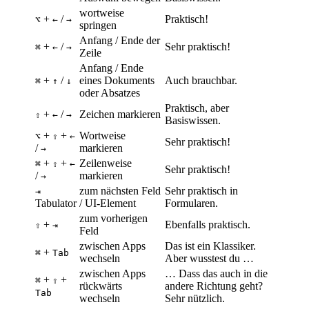
wortweise
+
/
Praktisch!
⌥
←
→
springen
Anfang / Ende der
+
/
Sehr praktisch!
⌘
←
→
Zeile
Anfang / Ende
+
/
eines Dokuments
Auch brauchbar.
⌘
↑
↓
oder Absatzes
Praktisch, aber
+
/
Zeichen markieren
⇧
←
→
Basiswissen.
+
+
Wortweise
⌥
⇧
←
Sehr praktisch!
/
markieren
→
+
+
Zeilenweise
⌘
⇧
←
Sehr praktisch!
/
markieren
→
zum nächsten Feld
Sehr praktisch in
⇥
Tabulator
/ UI-Element
Formularen.
zum vorherigen
+
Ebenfalls praktisch.
⇧
⇥
Feld
zwischen Apps
Das ist ein Klassiker.
+
⌘
Tab
wechseln
Aber wusstest du …
zwischen Apps
… Dass das auch in die
+
+
⌘
⇧
rückwärts
andere Richtung geht?
Tab
wechseln
Sehr nützlich.