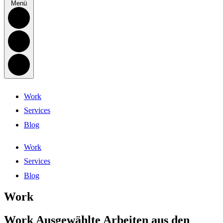
Menü
Work
Services
Blog
Work
Services
Blog
Work
Work
Ausgewählte Arbeiten aus den