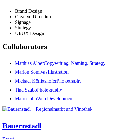
Brand Design
Creative Direction
Signage
Strategy
UI/UX Design
Collaborators
Matthias Alber
Copywriting, Naming, Strategy
Marion Somlyay
Illustration
Michael Königshofer
Photography
Tina Szabo
Photography
Mario Jahn
Web Development
Bauernstadl